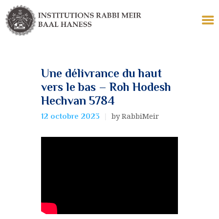
Une délivrance du haut
LES INSTITUTIONS
vers le bas – Roh Hodesh
ECOLE
Hechvan 5784
TALMUD TORAH
by RabbiMeir
12 octobre 2023
YÉCHIVA KÉTANA
COLLELS
LE TOMBEAU
POUR VOUS