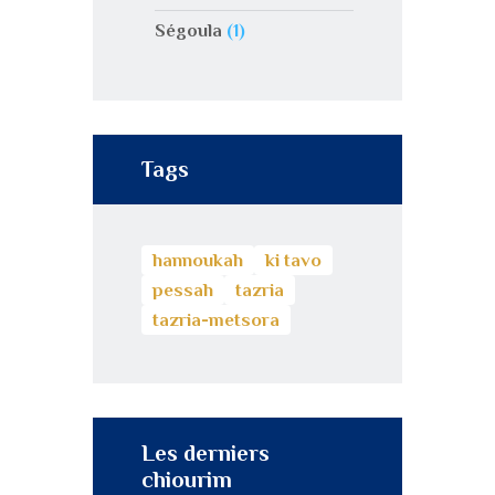
Ségoula
(1)
Tags
hannoukah
ki tavo
pessah
tazria
tazria-metsora
Les derniers
chiourim