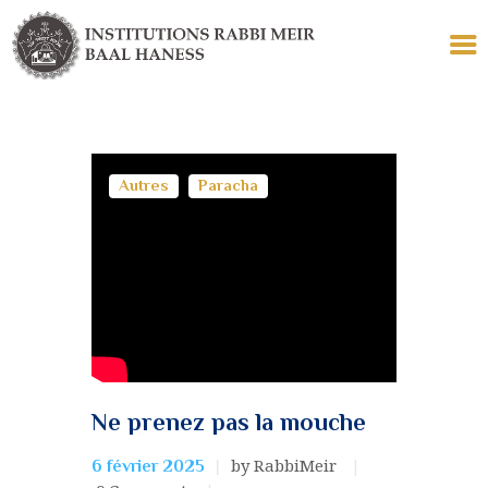
LES INSTITUTIONS
Autres
Paracha
ECOLE
TALMUD TORAH
YÉCHIVA KÉTANA
COLLELS
LE TOMBEAU
POUR VOUS
Ne prenez pas la mouche
by RabbiMeir
6 février 2025