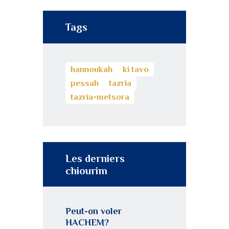
Tags
hannoukah
ki tavo
pessah
tazria
tazria-metsora
Les derniers
chiourim
Peut-on voler
HACHEM?