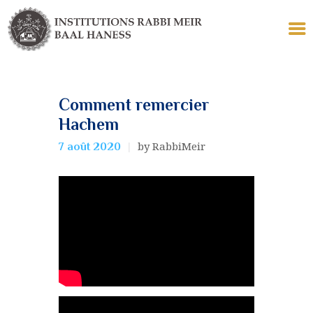
Comment remercier
LES INSTITUTIONS
Hachem
ECOLE
by RabbiMeir
7 août 2020
TALMUD TORAH
YÉCHIVA KÉTANA
COLLELS
LE TOMBEAU
POUR VOUS