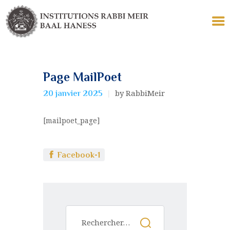
Page MailPoet
LES INSTITUTIONS
by RabbiMeir
20 janvier 2025
ECOLE
TALMUD TORAH
[mailpoet_page]
YÉCHIVA KÉTANA
COLLELS
LE TOMBEAU
Facebook-1
POUR VOUS