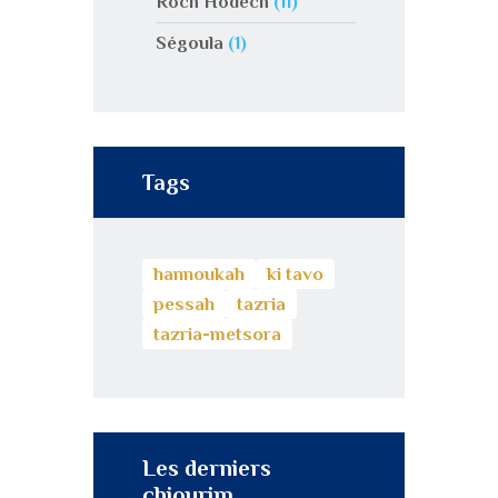
Roch Hodech
(11)
Ségoula
(1)
Tags
hannoukah
ki tavo
pessah
tazria
tazria-metsora
Les derniers
chiourim