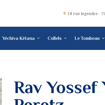
LES INSTITUTIONS
18 rue legendre - 7
ECOLE
TALMUD TORAH
Yéchiva Kétana
Collels
Le Tombeau
YÉCHIVA KÉTANA
COLLELS
LE TOMBEAU
POUR VOUS
Rav Yossef 
Peretz