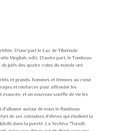
rtifiée. D'une part le Lac de Tibériade
raite Megilah, ndt). D'autre part, le Tombeau
 de juifs des quatre coins du monde ont
t, petits et grands, hommes et femmes au cœur
urages et renforces pour affronter les
t exaucée, et un nouveau souffle de vie les
t d'allumer autour de nous le flambeau
fort de ses centaines d'élèves qui étudient la
Midoth dans la pureté. La Yechiva "Torath
 nuit, grâce aux élèves qui étudient avec une