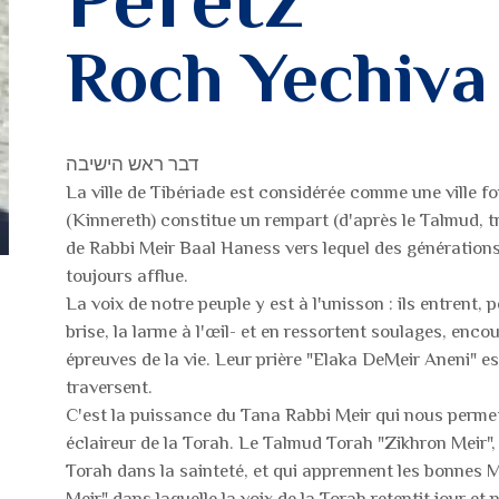
Roch Yechiva
דבר ראש הישיבה
La ville de Tibériade est considérée comme une ville fo
(Kinnereth) constitue un rempart (d'après le Talmud, t
de Rabbi Meir Baal Haness vers lequel des générations
toujours afflue.
La voix de notre peuple y est à l'unisson : ils entren
brise, la larme à l'œil- et en ressortent soulages, enco
épreuves de la vie. Leur prière "Elaka DeMeir Aneni" es
traversent.
C'est la puissance du Tana Rabbi Meir qui nous perme
éclaireur de la Torah. Le Talmud Torah "Zikhron Meir", 
Torah dans la sainteté, et qui apprennent les bonnes 
Meir" dans laquelle la voix de la Torah retentit jour et