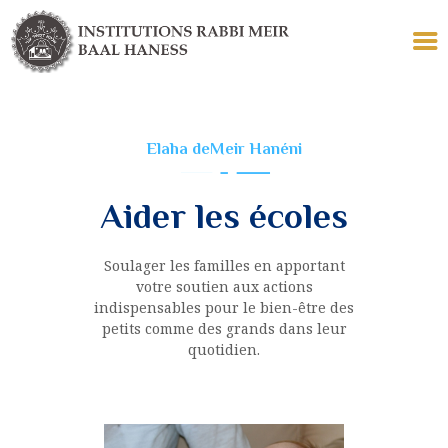
Elaha deMeir Hanéni
LES INSTITUTIONS
ECOLE
Aider les écoles
TALMUD TORAH
YÉCHIVA KÉTANA
Soulager les familles en apportant
COLLELS
votre soutien aux actions
LE TOMBEAU
indispensables pour le bien-être des
petits comme des grands dans leur
POUR VOUS
quotidien.