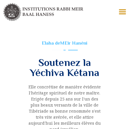
Elaha deMEir Hanéni
LES INSTITUTIONS
ECOLE
Soutenez la
TALMUD TORAH
Yéchiva Kétana
YÉCHIVA KÉTANA
COLLELS
LE TOMBEAU
Elle concrétise de manière évidente
l'héritage spirituel de notre maître.
POUR VOUS
Erigée depuis 25 ans sur l'un des
plus beaux versants de la ville de
Tibériade sa bonne renommée s'est
très vite avérée, et elle attire
aujourd'hui les meilleurs élèves du